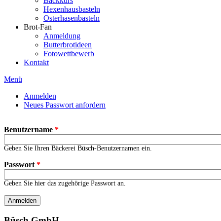
Backkurs
Hexenhausbasteln
Osterhasenbasteln
Brot-Fan
Anmeldung
Butterbrotideen
Fotowettbewerb
Kontakt
Menü
Anmelden
(aktiver Reiter)
Neues Passwort anfordern
Primäre Reiter
Benutzername
*
Geben Sie Ihren Bäckerei Büsch-Benutzernamen ein.
Passwort
*
Geben Sie hier das zugehörige Passwort an.
Anmelden
Büsch GmbH